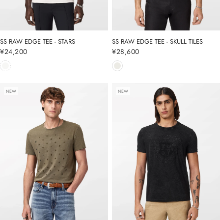
SS RAW EDGE TEE - STARS
SS RAW EDGE TEE - SKULL TILES
通
¥24,200
通
¥28,600
常
常
価
価
格
格
NEW
NEW