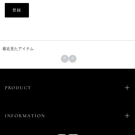
登録
最近見たアイテム
PRODUCT
NEW ARRIVALS
VIEW ALL
INFORMATION
JOHN LENNON COLLECTION
トップス
お問い合わせ