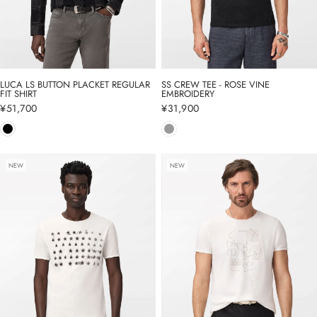
LUCA LS BUTTON PLACKET REGULAR
SS CREW TEE - ROSE VINE
FIT SHIRT
EMBROIDERY
通
¥51,700
通
¥31,900
常
常
価
価
格
格
NEW
NEW