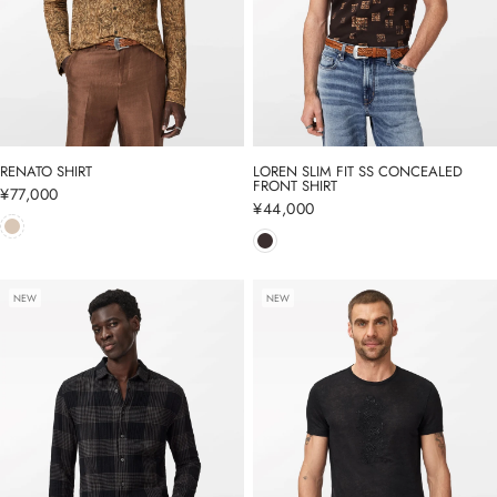
RENATO SHIRT
LOREN SLIM FIT SS CONCEALED
FRONT SHIRT
通
¥77,000
通
¥44,000
常
常
価
価
格
格
NEW
NEW