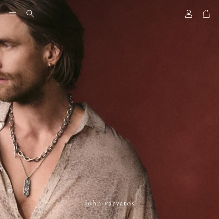
アカウン
カ
検
索