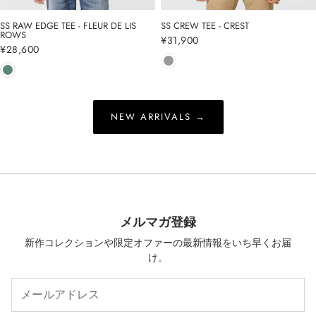
SS RAW EDGE TEE - FLEUR DE LIS
SS CREW TEE - CREST
ROWS
通
¥31,900
通
¥28,600
常
常
価
価
格
格
NEW ARRIVALS →
メルマガ登録
新作コレクションや限定オファーの最新情報をいち早くお届
け。